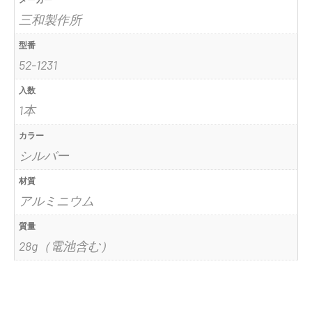
（プ
三和製作所
ッ
シ
型番
ュ
52-1231
ラ
入数
イ
1本
ト）
瞳
カラー
孔
シルバー
ゲ
材質
ー
アルミニウム
ジ
シ
質量
ル
28g（電池含む）
バ
ー
1