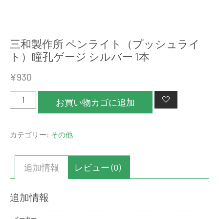
三和製作所 ペンライト（プッシュライ
ト）瞳孔ゲージ シルバー 1本
¥
930
三
お買い物カゴに追加
和
製
カテゴリー:
その他
作
所
ペ
追加情報
レビュー (0)
ン
ラ
追加情報
イ
ト
メーカー