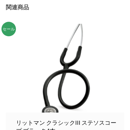
本
関連商品
個
セール
リットマン クラシックIII ステソスコー