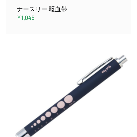
ナースリー 駆血帯
¥
1,045