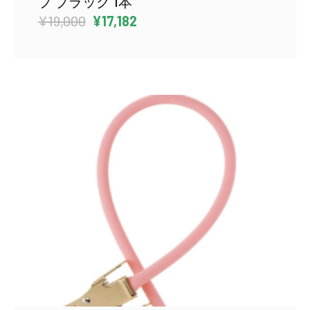
プ ブラック 1本
元
現
¥
19,000
¥
17,182
の
在
価
の
格
価
は
格
¥19,000
は
で
¥17,182
し
で
た。
す。