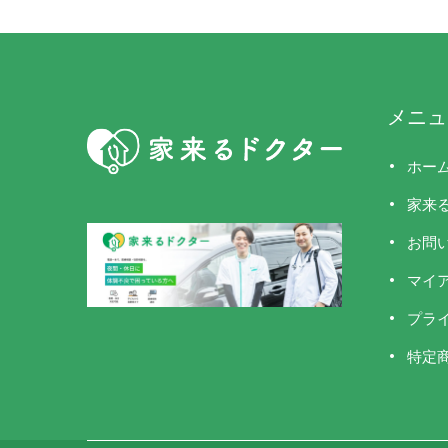
メニュ
ホー
家来
お問
マイ
プラ
特定