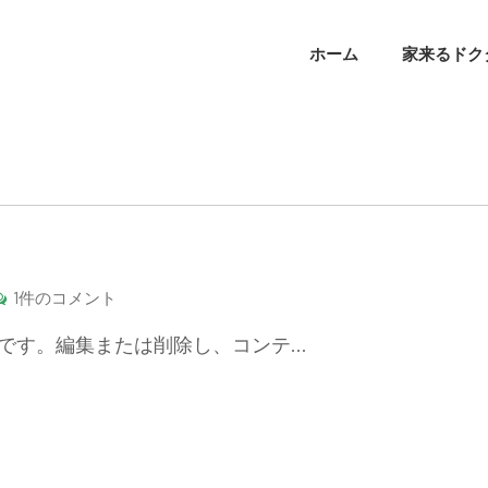
ホーム
家来るドク
Hello
1件のコメント
world!
投稿です。編集または削除し、コンテ…
へ
の